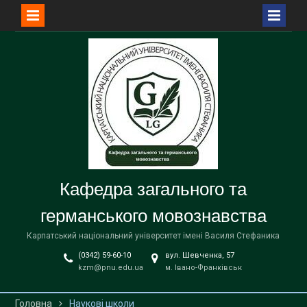
Перейти
до
вмісту
Кафедра загального та
германського мовознавства
Карпатський національний університет імені Василя Стефаника
(0342) 59-60-10
вул. Шевченка, 57
kzm@pnu.edu.ua
м. Івано-Франківськ
Головна
Наукові школи