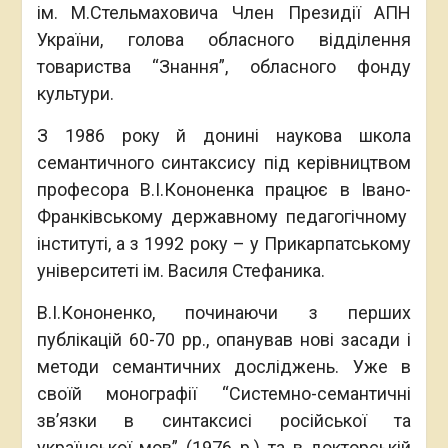
ім. М.Стельмаховича Член Президії АПН
України, голова обласного відділення
товариства “Знання”, обласного фонду
культури.
З 1986 року й донині наукова школа
семантичного синтаксису під керівництвом
професора В.І.Кононенка працює в Івано-
Франківському державному педагогічному
інституті, а з 1992 року – у Прикарпатському
університеті ім. Василя Стефаника.
В.І.Кононенко, починаючи з перших
публікацій 60-70 рр., опанував нові засади і
методи семантичних досліджень. Уже в
своїй монографії “Системно-семантичні
зв’язки в синтаксисі російської та
української мов” (1976 р.) та в докторській