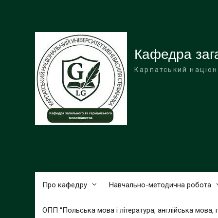
Перейти
до
вмісту
Кафедра заг
Карпатський націон
Про кафедру
Навчально-методична робота
ОПП “Польська мова і література, англійська мова, 