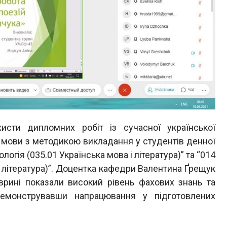
хисти дипломних робіт із сучасної української
ої мови з методикою викладання у студентів денної
огія (035.01 Українська мова і література)” та “014
і література)”. Доцентка кафедри Валентина Ґрещук
врині показали високий рівень фахових знань та
демонструвавши напрацювання у підготовлених