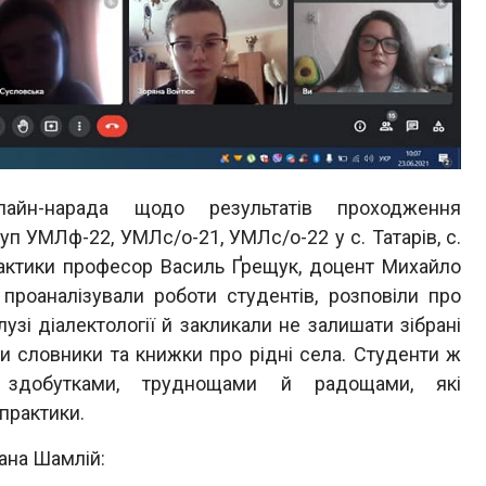
лайн-нарада щодо результатів проходження
уп УМЛф-22, УМЛс/о-21, УМЛс/о-22 у с. Татарів, с.
рактики професор Василь Ґрещук, доцент Михайло
проаналізували роботи студентів, розповіли про
зі діалектології й закликали не залишати зібрані
ти словники та книжки про рідні села. Студенти ж
 здобутками, труднощами й радощами, які
практики.
ана Шамлій: