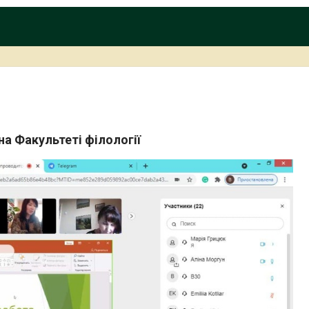
на Факультеті філології