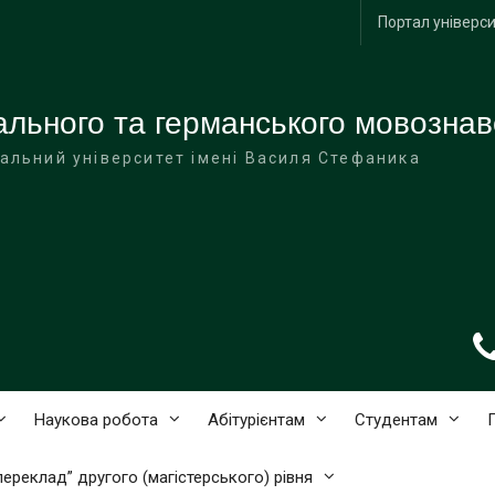
Портал універс
ального та германського мовознав
альний університет імені Василя Стефаника
Наукова робота
Абітурієнтам
Студентам
переклад” другого (магістерського) рівня