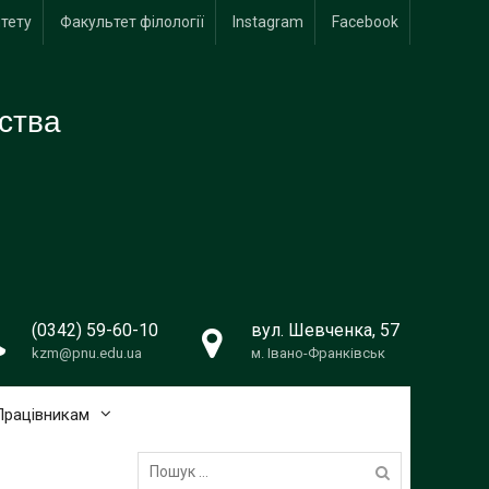
итету
Факультет філології
Instagram
Facebook
ства
(0342) 59-60-10
вул. Шевченка, 57
kzm@pnu.edu.ua
м. Івано-Франківськ
Працівникам
Пошук: