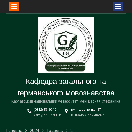
Перейти
до
вмісту
Кафедра загального та
германського мовознавства
Карпатський національний університет імені Василя Стефаника
(0342) 59-60-10
вул. Шевченка, 57
kzm@pnu.edu.ua
м. Івано-Франківськ
Головна
2024
Травень
2