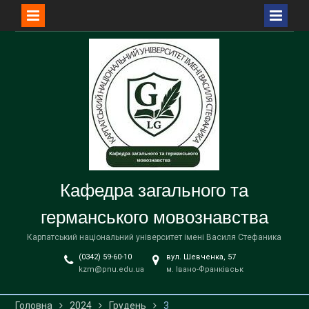
Перейти
до
вмісту
Кафедра загального та
германського мовознавства
Карпатський національний університет імені Василя Стефаника
(0342) 59-60-10
вул. Шевченка, 57
kzm@pnu.edu.ua
м. Івано-Франківськ
Головна
2024
Грудень
3