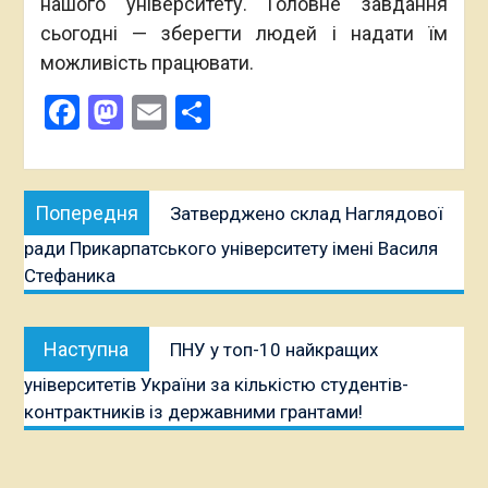
нашого університету. Головне завдання
сьогодні — зберегти людей і надати їм
можливість працювати.
Facebook
Mastodon
Email
Поділитися
Навігація
Попередня
Попередня
Затверджено склад Наглядової
записів
публікація:
ради Прикарпатського університету імені Василя
Стефаника
Наступна
Наступна
ПНУ у топ-10 найкращих
публікація:
університетів України за кількістю студентів-
контрактників із державними грантами!