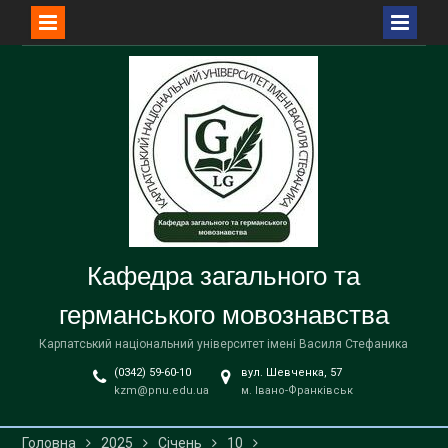
Перейти
до
вмісту
Кафедра загального та
германського мовознавства
Карпатський національний університет імені Василя Стефаника
(0342) 59-60-10
вул. Шевченка, 57
kzm@pnu.edu.ua
м. Івано-Франківськ
Головна
2025
Січень
10