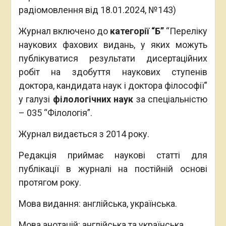
радіомовлення від 18.01.2024, №143)
Журнал включено до
категорії
“Б
”
“Переліку
наукових фахових видань, у яких можуть
публікуватися результати дисертаційних
робіт на здобуття наукових ступенів
доктора, кандидата наук і доктора філософії”
у галузі
філологічних наук
за спеціальністю
– 035 “Філологія”.
Журнал видається з 2014 року.
Редакція приймає наукові статті для
публікації в журналі на постійній основі
протягом року.
Мова видання: англійська, українська.
Мова анотацій: англійська та українська.