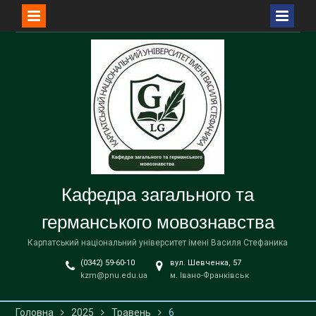
Перейти
до
вмісту
Кафедра загального та
германського мовознавства
Карпатський національний університет імені Василя Стефаника
(0342) 59-60-10
вул. Шевченка, 57
kzm@pnu.edu.ua
м. Івано-Франківськ
Головна
2025
Травень
6