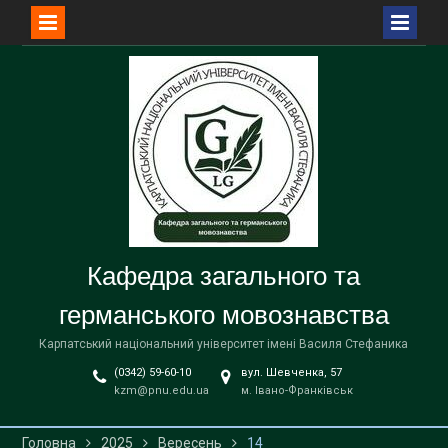
Перейти
до
вмісту
Кафедра загального та
германського мовознавства
Карпатський національний університет імені Василя Стефаника
(0342) 59-60-10
вул. Шевченка, 57
kzm@pnu.edu.ua
м. Івано-Франківськ
Головна
2025
Вересень
14