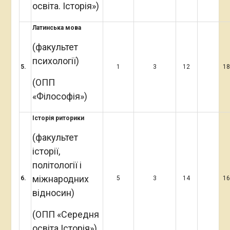
освіта. Історія»)
Латинська мова
(факультет
психології)
5
.
1
3
12
1
(ОПП
«Філософія»)
Історія риторики
(факультет
історії,
політології і
міжнародних
6
.
5
3
14
1
відносин)
(ОПП «Середня
освіта Історія»)