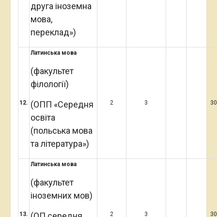
друга іноземна
мова,
переклад»)
Латинська мова
(факультет
філології)
1
2
.
(ОПП «Середня
2
3
3
освіта
(польська мова
та література»)
Латинська мова
(факультет
іноземних мов)
13
.
(ОП середня
2
3
3