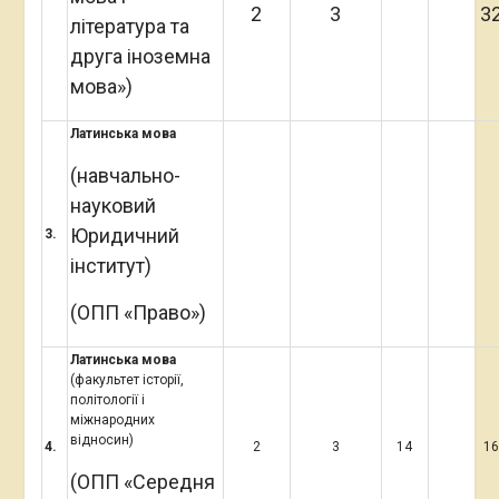
2
3
3
література та
друга іноземна
мова»)
Латинська мова
(навчально-
науковий
Юридичний
3
.
інститут)
(ОПП «Право»)
Латинська мова
(факультет історії,
політології і
міжнародних
відносин)
4
.
2
3
14
1
(ОПП «Середня