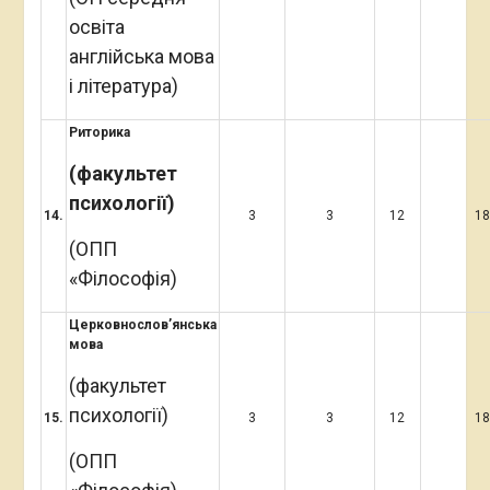
освіта
англійська мова
і література)
Риторика
(факультет
психології)
1
4
.
3
3
12
1
(ОПП
«Філософія)
Церковнослов’янська
мова
(факультет
психології)
1
5
.
3
3
12
1
(ОПП