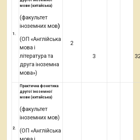
другої іноземної
мови (китайська)
(факультет
іноземних мов
)
1.
(ОП «Англійська
2
мова і
література та
3
3
друга іноземна
мова»)
Практична фонетика
другої іноземної
мови (китайська)
(факультет
іноземних мов)
2.
(ОП «Англійська
мова і