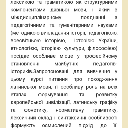
лексикою та граматикою як структурними
компонентами давньої мови, і який в
міждисциплінарному поєднанні з
педагогічними та гуманітарними науками
(методикою викладання історії, педагогікою,
всесвітньою історією, історією України,
етнологією, історією культури, філософією)
посідає особливе місце у професійному
становленні майбутніх педагогів-
істориків.Запропоновані для вивчення у
цьому курсі питання про походження
латинської мови, її особливу роль на всіх
етапах формування та розвитку
європейської цивілізації, латинську графіку
та фонетику, нормативну граматику,
лексичний склад і синтаксичні особливості
формують осмислений підхід до її