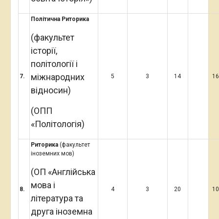
Політична
Риторика
(факультет
історії,
політології і
міжнародних
7
.
5
3
14
1
відносин)
(ОПП
«Політологія)
Риторика
(факультет
іноземних мов)
(ОП «Англійська
мова і
8
.
4
3
20
1
література та
друга іноземна