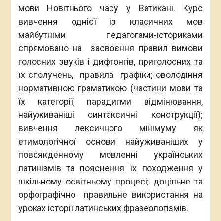
мови Новітнього часу у Ватикані. Курс
вивчення однієї із класичних мов
майбутніми педагогами-істориками
спрямовано на засвоєння правил вимови
голосних звуків і дифтонгів, приголосних та
їх сполучень, правила графіки; оволодіння
нормативною граматикою (частини мови та
їх категорії, парадигми відмінювання,
найуживаніші синтаксичні конструкції);
вивчення лексичного мінімуму як
етимологічної основи найуживаніших у
повсякденному мовленні українських
латинізмів та пояснення їх походження у
шкільному освітньому процесі; доцільне та
орфографічно правильне використання на
уроках історії латинських фразеологізмів.