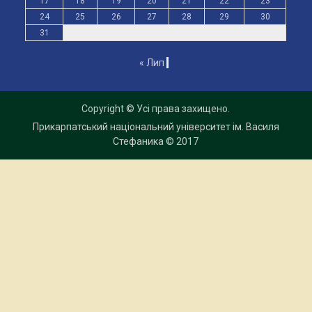
17
18
19
20
21
22
23
24
25
26
27
28
29
30
31
« Лип
Copyright © Усі права захищено.
Прикарпатський національний університет ім. Василя
Стефаника
© 2017