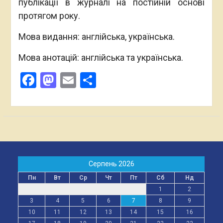
публікації в журналі на постійній основі
протягом року.
Мова видання: англійська, українська.
Мова анотацій: англійська та українська.
Facebook
Mastodon
Email
Поділитися
Серпень 2026
Пн
Вт
Ср
Чт
Пт
Сб
Нд
1
2
3
4
5
6
7
8
9
10
11
12
13
14
15
16