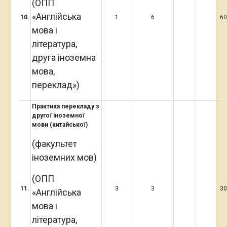
(ОПП
«Англійська
1
0
.
1
6
6
мова і
література,
друга іноземна
мова,
переклад»)
Практика перекладу з
другої іноземної
мови (китайської)
(факультет
іноземних мов)
(ОПП
1
1
.
3
3
3
«Англійська
мова і
література,