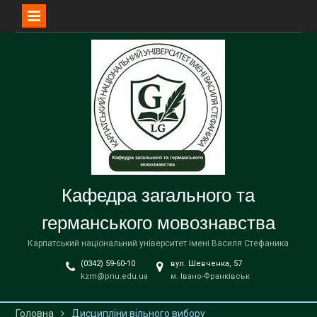
Перейти
до
вмісту
Кафедра загального та
германського мовознавства
Карпатський національний університет імені Василя Стефаника
(0342) 59-60-10
вул. Шевченка, 57
kzm@pnu.edu.ua
м. Івано-Франківськ
Головна
Дисципліни вільного вибору