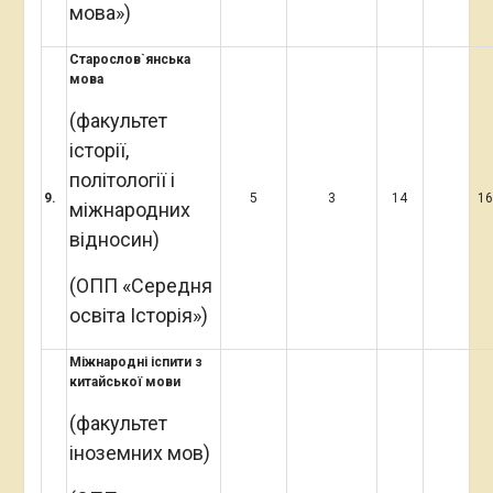
мова»)
Старослов`янська
мова
(факультет
історії,
політології і
9
.
5
3
14
1
міжнародних
відносин)
(ОПП «Середня
освіта Історія»)
Міжнародні іспити з
китайської мови
(факультет
іноземних мов)